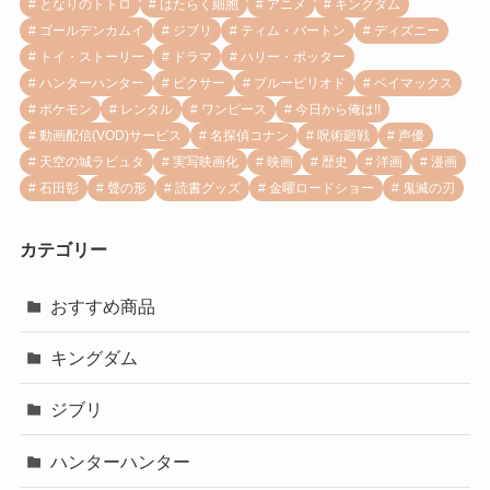
となりのトトロ
はたらく細胞
アニメ
キングダム
ゴールデンカムイ
ジブリ
ティム・バートン
ディズニー
トイ・ストーリー
ドラマ
ハリー・ポッター
ハンターハンター
ピクサー
ブルーピリオド
ベイマックス
ポケモン
レンタル
ワンピース
今日から俺は!!
動画配信(VOD)サービス
名探偵コナン
呪術廻戦
声優
天空の城ラピュタ
実写映画化
映画
歴史
洋画
漫画
石田彰
聲の形
読書グッズ
金曜ロードショー
鬼滅の刃
カテゴリー
おすすめ商品
キングダム
ジブリ
ハンターハンター