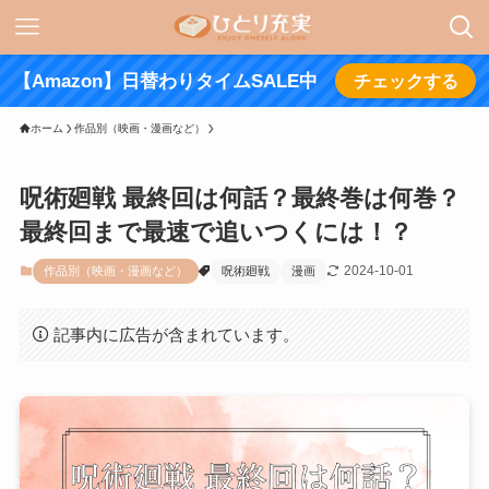
【Amazon】日替わりタイムSALE中
チェックする
ホーム
作品別（映画・漫画など）
呪術廻戦 最終回は何話？最終巻は何巻？
最終回まで最速で追いつくには！？
2024-10-01
作品別（映画・漫画など）
呪術廻戦
漫画
記事内に広告が含まれています。