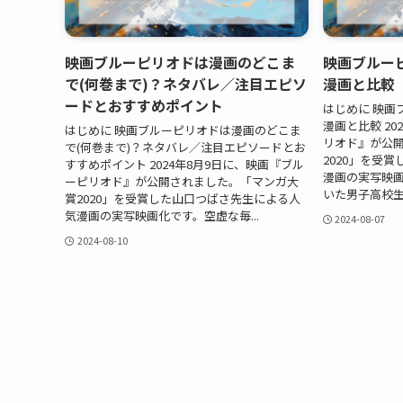
映画ブルーピリオドは漫画のどこま
映画ブルー
で(何巻まで)？ネタバレ／注目エピソ
漫画と比較
ードとおすすめポイント
はじめに 映画
漫画と比較 20
はじめに 映画ブルーピリオドは漫画のどこま
リオド』が公
で(何巻まで)？ネタバレ／注目エピソードとお
2020」を受
すすめポイント 2024年8月9日に、映画『ブル
漫画の実写映
ーピリオド』が公開されました。「マンガ大
いた男子高校生
賞2020」を受賞した山口つばさ先生による人
気漫画の実写映画化です。空虚な毎...
2024-08-07
2024-08-10