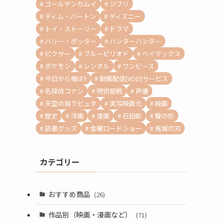
ゴールデンカムイ
ジブリ
ティム・バートン
ディズニー
トイ・ストーリー
ドラマ
ハリー・ポッター
ハンターハンター
ピクサー
ブルーピリオド
ベイマックス
ポケモン
レンタル
ワンピース
今日から俺は!!
動画配信(VOD)サービス
名探偵コナン
呪術廻戦
声優
天空の城ラピュタ
実写映画化
映画
歴史
洋画
漫画
石田彰
聲の形
読書グッズ
金曜ロードショー
鬼滅の刃
カテゴリー
おすすめ商品
(26)
作品別（映画・漫画など）
(71)