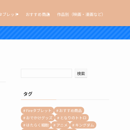
タブレット
おすすめ商品
作品別（映画・漫画など）
検索
タグ
Fireタブレット
おすすめ商品
おでかけグッズ
となりのトトロ
はたらく細胞
アニメ
キングダム