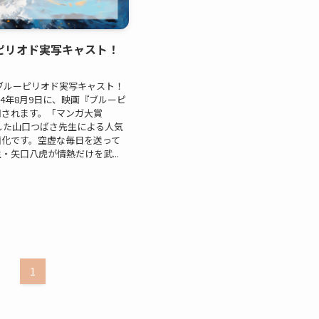
ピリオド実写キャスト！
ブルーピリオド実写キャスト！
24年8月9日に、映画『ブルーピ
開されます。「マンガ大賞
賞した山口つばさ先生による人気
画化です。空虚な毎日を送って
・矢口八虎が情熱だけを武...
1