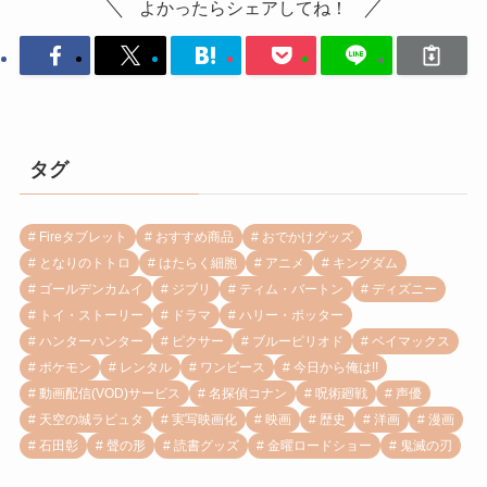
よかったらシェアしてね！
タグ
Fireタブレット
おすすめ商品
おでかけグッズ
となりのトトロ
はたらく細胞
アニメ
キングダム
ゴールデンカムイ
ジブリ
ティム・バートン
ディズニー
トイ・ストーリー
ドラマ
ハリー・ポッター
ハンターハンター
ピクサー
ブルーピリオド
ベイマックス
ポケモン
レンタル
ワンピース
今日から俺は!!
動画配信(VOD)サービス
名探偵コナン
呪術廻戦
声優
天空の城ラピュタ
実写映画化
映画
歴史
洋画
漫画
石田彰
聲の形
読書グッズ
金曜ロードショー
鬼滅の刃