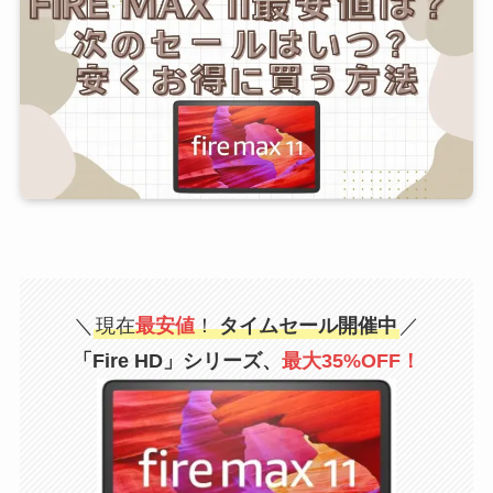
＼
現在
最安値
！
タイムセール開催中
／
「Fire HD」シリーズ、
最大35%OFF！