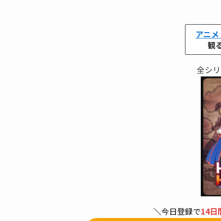
アニメ
観
全シリ
＼
今日登録で
14