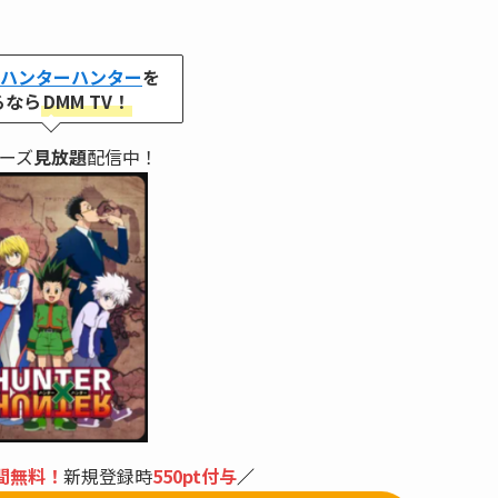
 ハンターハンター
を
るなら
DMM TV！
ーズ
見放題
配信中！
日間無料！
新規登録時
550pt付与
／