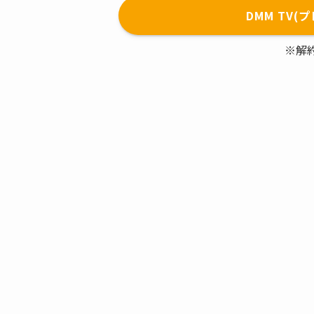
DMM TV
※解