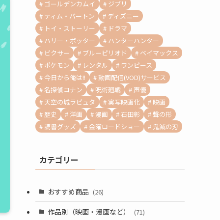
ゴールデンカムイ
ジブリ
ティム・バートン
ディズニー
トイ・ストーリー
ドラマ
ハリー・ポッター
ハンターハンター
ピクサー
ブルーピリオド
ベイマックス
ポケモン
レンタル
ワンピース
今日から俺は!!
動画配信(VOD)サービス
名探偵コナン
呪術廻戦
声優
天空の城ラピュタ
実写映画化
映画
歴史
洋画
漫画
石田彰
聲の形
読書グッズ
金曜ロードショー
鬼滅の刃
カテゴリー
おすすめ商品
(26)
作品別（映画・漫画など）
(71)