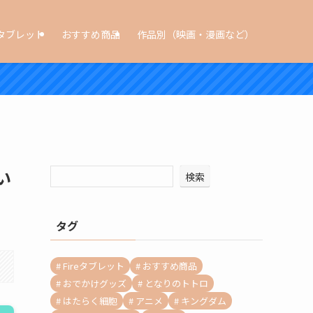
タブレット
おすすめ商品
作品別（映画・漫画など）
い
検索
タグ
Fireタブレット
おすすめ商品
おでかけグッズ
となりのトトロ
はたらく細胞
アニメ
キングダム