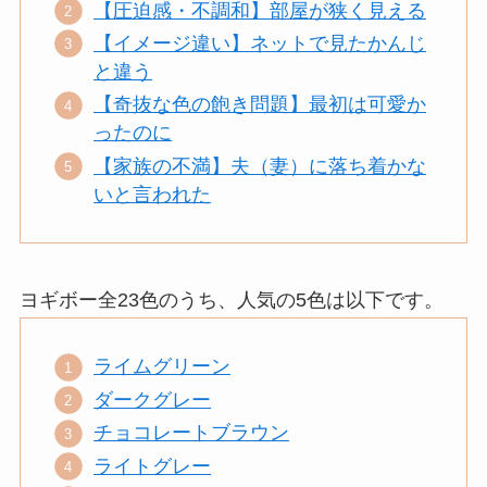
【圧迫感・不調和】部屋が狭く見える
【イメージ違い】ネットで見たかんじ
と違う
【奇抜な色の飽き問題】最初は可愛か
ったのに
【家族の不満】夫（妻）に落ち着かな
いと言われた
ヨギボー全23色のうち、人気の5色は以下です。
ライムグリーン
ダークグレー
チョコレートブラウン
ライトグレー